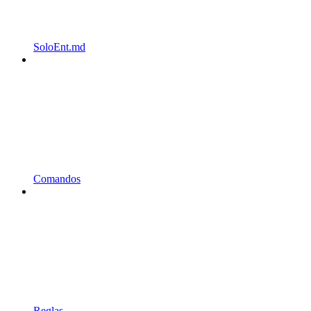
SoloEnt.md
Comandos
Reglas