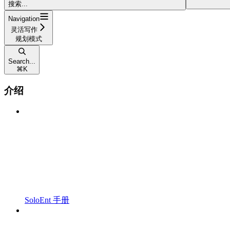
搜索...
Navigation
灵活写作
规划模式
Search...
⌘
K
介绍
SoloEnt 手册