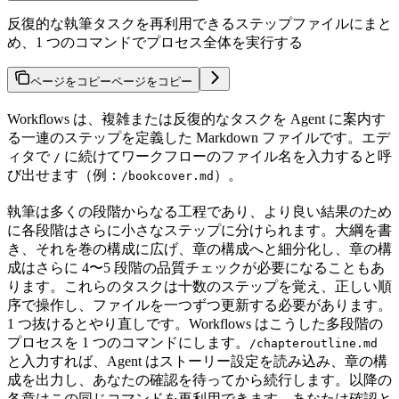
反復的な執筆タスクを再利用できるステップファイルにまと
め、1 つのコマンドでプロセス全体を実行する
ページをコピー
ページをコピー
Workflows は、複雑または反復的なタスクを Agent に案内す
る一連のステップを定義した Markdown ファイルです。エデ
ィタで
に続けてワークフローのファイル名を入力すると呼
/
び出せます（例：
）。
/bookcover.md
執筆は多くの段階からなる工程であり、より良い結果のため
に各段階はさらに小さなステップに分けられます。大綱を書
き、それを巻の構成に広げ、章の構成へと細分化し、章の構
成はさらに 4〜5 段階の品質チェックが必要になることもあ
ります。これらのタスクは十数のステップを覚え、正しい順
序で操作し、ファイルを一つずつ更新する必要があります。
1 つ抜けるとやり直しです。Workflows はこうした多段階の
プロセスを 1 つのコマンドにします。
/chapteroutline.md
と入力すれば、Agent はストーリー設定を読み込み、章の構
成を出力し、あなたの確認を待ってから続行します。以降の
各章はこの同じコマンドを再利用できます。あなたは確認と