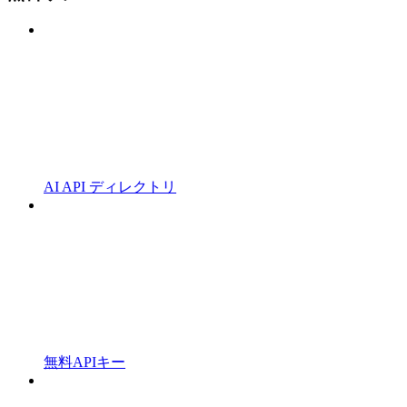
AI API ディレクトリ
無料APIキー